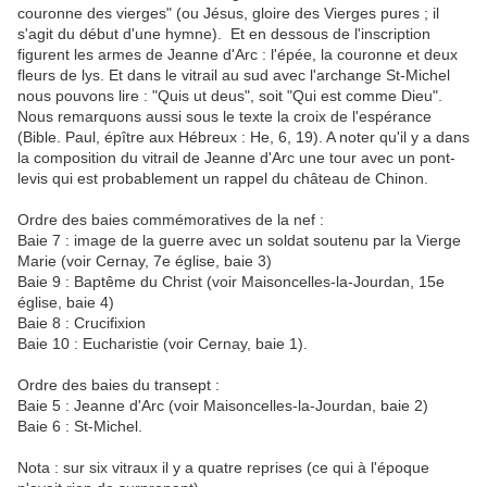
couronne des vierges" (ou Jésus, gloire des Vierges pures ; il
s'agit du début d'une hymne). Et en dessous de l'inscription
figurent les armes de Jeanne d'Arc : l'épée, la couronne et deux
fleurs de lys. Et dans le vitrail au sud avec l'archange St-Michel
nous pouvons lire : "Quis ut deus", soit "Qui est comme Dieu".
Nous remarquons aussi sous le texte la croix de l'espérance
(Bible. Paul, épître aux Hébreux : He, 6, 19). A noter qu'il y a dans
la composition du vitrail de Jeanne d'Arc une tour avec un pont-
levis qui est probablement un rappel du château de Chinon.
Ordre des baies commémoratives de la nef :
Baie 7 : image de la guerre avec un soldat soutenu par la Vierge
Marie (voir Cernay, 7e église, baie 3)
Baie 9 : Baptême du Christ (voir Maisoncelles-la-Jourdan, 15e
église, baie 4)
Baie 8 : Crucifixion
Baie
10 : Eucharistie (voir Cernay, baie 1).
Ordre des baies du transept :
Baie 5 : Jeanne d'Arc (voir Maisoncelles-la-Jourdan, baie 2)
Baie 6 : St-Michel.
Nota : sur six vitraux il y a quatre reprises (ce qui à l'époque