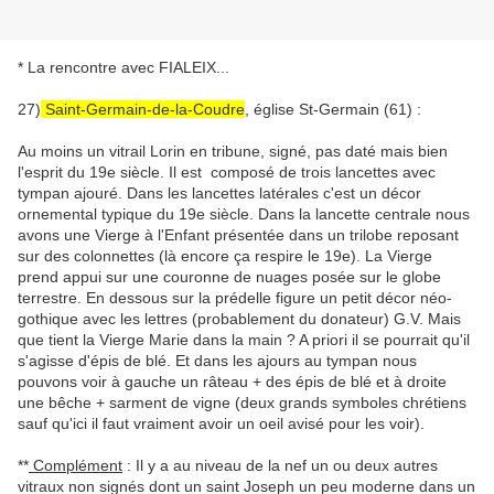
* La rencontre avec FIALEIX...
27)
Saint-Germain-de-la-Coudre
, église St-Germain (61) :
Au moins un vitrail Lorin en tribune, signé, pas daté mais bien
l'esprit du 19e siècle. Il est composé de trois lancettes avec
tympan ajouré. Dans les lancettes latérales c'est un décor
ornemental typique du 19e siècle. Dans la lancette centrale nous
avons une Vierge à l'Enfant présentée dans un trilobe reposant
sur des colonnettes (là encore ça respire le 19e). La Vierge
prend appui sur une couronne de nuages posée sur le globe
terrestre. En dessous sur la prédelle figure un petit décor néo-
gothique avec les lettres (probablement du donateur) G.V. Mais
que tient la Vierge Marie dans la main ? A priori il se pourrait qu'il
s'agisse d'épis de blé. Et dans les ajours au tympan nous
pouvons voir à gauche un râteau + des épis de blé et à droite
une bêche + sarment de vigne (deux grands symboles chrétiens
sauf qu'ici il faut vraiment avoir un oeil avisé pour les voir).
**
Complément
: Il y a au niveau de la nef un ou deux autres
vitraux non signés dont un saint Joseph un peu moderne dans un