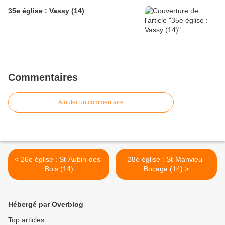
35e église : Vassy (14)
Commentaires
Ajouter un commentaire
< 26e église : St-Aubin-des-
28e église : St-Manvieu-
Bois (14)
Bocage (14) >
Hébergé par Overblog
Top articles