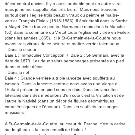
décor central ancien. Il y a aussi probablement un autre vitrail
mais je ne me rappelle plus très bien... Mais nous trouvons
surtout dans l'église trois beaux vitraux du peintre et maître-
verrier François Fialeix (1818-1886). Il était établi dans la Sarthe
à Mayet. On le trouve peu en Normandie mais dans la Manche
(50) dans la commune du Vrétot toute l'église est vitrée en Fialeix
(dans les années 1865). Ici à St-Germain-de-la-Coudre nous
avons trois vitraux de ce peintre et maître-verrier talentueux :
- Dans le choeur :
Baie 1 : Immaculée Conception / Baie 2 : St-Germain, avec la
date de 1879. Les deux saints personnages présentés en pied
dans un riche décor.
- Dans la nef :
Baie 4 : Grande verrière à triple lancette avec soufflets au
tympan. Dans la lancette centrale nous avons une Vierge à
l'Enfant présentée en pied sous un dais. Dans les lancettes
latérales dans des médaillons d'un côté c'est la Visitation et de
l'autre la Nativité (dans un décor de figures géométriques
caractéristiques de l'époque). Dans les soufflets trois anges
musiciens.
A St-Germain-de-la-Coudre, au coeur du Perche, c'est la cerise
sur le gâteau : du Lorin embelli de Fialeix !