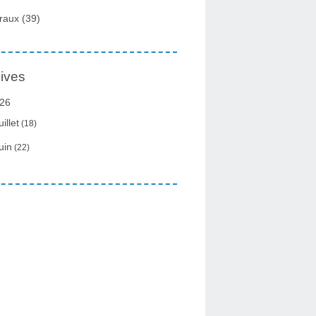
traux
(39)
ives
26
uillet
(18)
uin
(22)