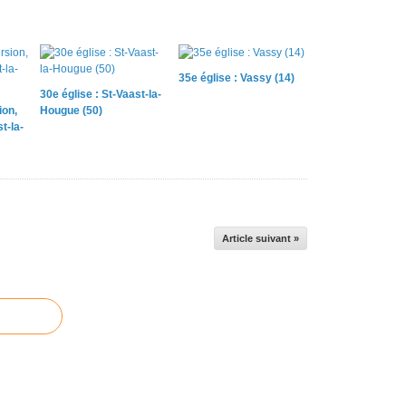
35e église : Vassy (14)
30e église : St-Vaast-la-
ion,
Hougue (50)
t-la-
Article suivant »