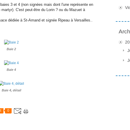
 baies 3 et 4 (non signées mais dont l'une représente en
Vi
 martyr). C'est peut-être du Lorin ? ou du Mazuet à
rosace dédiée à St-Amand et signée Ripeau à Versailles..
Arch
20
Baie 2
J
J
Baie 4
Baie 4, détail
t
0