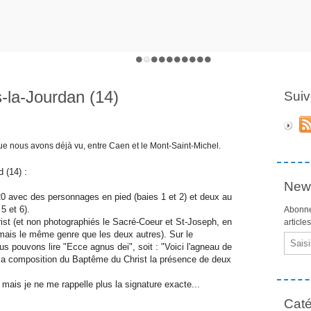
s-la-Jourdan (14)
Suiv
ue nous avons déjà vu, entre Caen et le Mont-Saint-Michel.
 (14) :
News
20 avec des personnages en pied (baies 1 et 2) et deux au
5 et 6).
Abonne
ist (et non photographiés le Sacré-Coeur et St-Joseph, en
article
 mais le même genre que les deux autres). Sur le
Email
us pouvons lire "Ecce agnus dei", soit : "Voici l'agneau de
 la composition du Baptême du Christ la présence de deux
 mais je ne me rappelle plus la signature exacte...
Caté