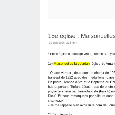
15e église : Maisoncelle
23 Juin 2026, 20:54pm
* Petite église du bocage virois, comme Burcy q
15)
Maisoncelles-la-Jourdan
, église St-Amand
- Quatre vitraux ; deux dans le choeur de 19
transept de 1922 avec des médaillons (baies 
En photo, Jeanne-d'Arc et le Baptême du Chr
buste, portant l'Enfant Jésus ; pas de photo
phylactère tenu par Jean-Baptiste (baie 6) no
Dieu". Et nous remarquons par ailleurs dans
chameaux.
- Je me rappelle bien avoir lu le nom de Lorin
**
Compléments
: